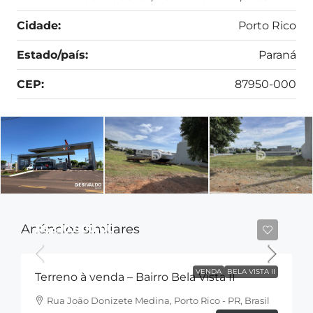
Cidade:
Porto Rico
Estado/país:
Paraná
CEP:
87950-000
Anúncios similares
R$320.000,00
VENDA
BELA VISTA II
Terreno à venda – Bairro Bela Vista II
Rua João Donizete Medina, Porto Rico - PR, Brasil