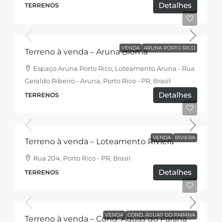
Detalhes
TERRENOS
R$332.000,00
VENDA
ARUNA PORTO RICO
Terreno à venda – Aruna Bioma
Espaço Aruna Porto Rico, Loteamento Aruna - Rua
Geraldo Ribeiro - Aruna, Porto Rico - PR, Brasil
Detalhes
TERRENOS
R$158.000,00
VENDA
RIVIERA
Terreno à venda – Loteamento Riviera
Rua 204, Porto Rico - PR, Brasil
Detalhes
TERRENOS
R$390.000,00
VENDA
COND. ÁGUAS DO PARANÁ
Terreno à venda – Cond. Águas do Paraná