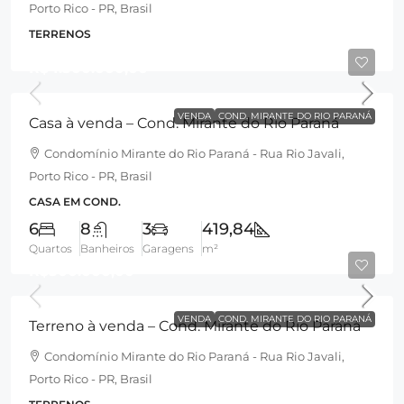
Porto Rico - PR, Brasil
TERRENOS
R$4.500.000,00
VENDA
COND. MIRANTE DO RIO PARANÁ
Casa à venda – Cond. Mirante do Rio Paraná
Condomínio Mirante do Rio Paraná - Rua Rio Javali,
Porto Rico - PR, Brasil
CASA EM COND.
6
8
3
419,84
Quartos
Banheiros
Garagens
m²
R$500.000,00
VENDA
COND. MIRANTE DO RIO PARANÁ
Terreno à venda – Cond. Mirante do Rio Paraná
Condomínio Mirante do Rio Paraná - Rua Rio Javali,
Porto Rico - PR, Brasil