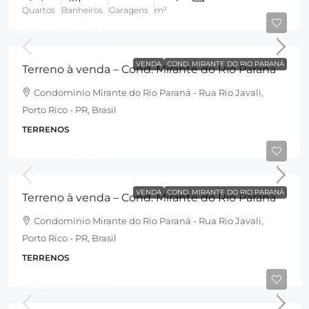
Quartos
Banheiros
Garagens
m²
R$400.000,00
VENDA
COND. MIRANTE DO RIO PARANÁ
Terreno à venda – Cond. Mirante do Rio Paraná
Condomínio Mirante do Rio Paraná - Rua Rio Javali,
Porto Rico - PR, Brasil
TERRENOS
R$500.000,00
VENDA
COND. MIRANTE DO RIO PARANÁ
Terreno à venda – Cond. Mirante do Rio Paraná
Condomínio Mirante do Rio Paraná - Rua Rio Javali,
Porto Rico - PR, Brasil
TERRENOS
R$2.890.000,00