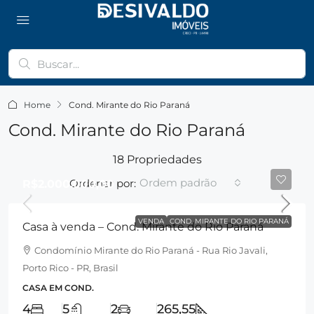
Home
Cond. Mirante do Rio Paraná
Cond. Mirante do Rio Paraná
18 Propriedades
Ordem padrão
Ordenar por:
R$2.000.000,00
VENDA
COND. MIRANTE DO RIO PARANÁ
Casa à venda – Cond. Mirante do Rio Paraná
Condomínio Mirante do Rio Paraná - Rua Rio Javali,
Porto Rico - PR, Brasil
CASA EM COND.
4
5
2
265,55