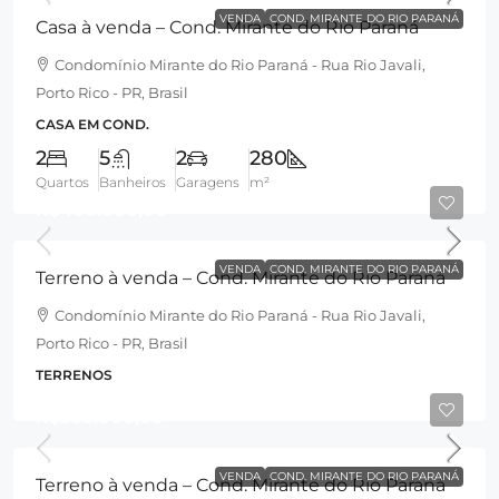
VENDA
COND. MIRANTE DO RIO PARANÁ
Casa à venda – Cond. Mirante do Rio Paraná
Condomínio Mirante do Rio Paraná - Rua Rio Javali,
Porto Rico - PR, Brasil
CASA EM COND.
2
5
2
280
Quartos
Banheiros
Garagens
m²
R$400.000,00
VENDA
COND. MIRANTE DO RIO PARANÁ
Terreno à venda – Cond. Mirante do Rio Paraná
Condomínio Mirante do Rio Paraná - Rua Rio Javali,
Porto Rico - PR, Brasil
TERRENOS
R$360.000,00
VENDA
COND. MIRANTE DO RIO PARANÁ
Terreno à venda – Cond. Mirante do Rio Paraná