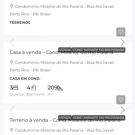
Condomínio Mirante do Rio Paraná - Rua Rio Javali,
Porto Rico - PR, Brasil
TERRENOS
R$1.900.000,00
VENDA
COND. MIRANTE DO RIO PARANÁ
Casa à venda – Cond. Mirante do Rio Paraná
Condomínio Mirante do Rio Paraná - Rua Rio Javali,
Porto Rico - PR, Brasil
CASA EM COND.
3
4
209
Quartos
Banheiros
m²
R$350.000,00
VENDA
COND. MIRANTE DO RIO PARANÁ
Terreno à venda – Cond. Mirante do Rio Paraná
Condomínio Mirante do Rio Paraná - Rua Rio Javali,